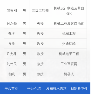
机械设计制造及其自
闫玉刚
男
高级工程师
动化
付永领
男
教授
机械工程及其自动化
甄冬
男
教授
机械工程
吴刚
男
教授
交通运输
许允斗
男
教授
机械电子工程
刘伟民
男
教授
工业互联网
柏利
男
教授
机器人
王锦
女
教授
环境工程
平台首页
平台介绍
发布技术需求
创制券申领