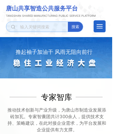
唐山
共享智造
公共服务平台
TANGSHAN SHARED MANUFACTURING PUBLIC SERVICE PLATFORM
搜索
撸起袖子加油干 风雨无阻向前行
稳住工业经济大盘
专家智库
推动技术创新与产业升级，为唐山市制造业发展添
砖加瓦。
专家智囊团
共计300余人，提供技术支
持、策略建议，
在此对接企业需求，
为平台发展和
企业提供有力支撑。