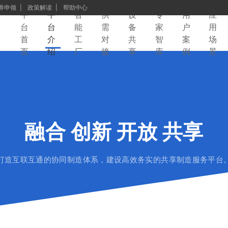
券申领
政策解读
帮助中心
平
平
智
供
设
专
用
应
台
台
能
需
备
家
户
用
首
介
工
对
共
智
案
场
页
绍
厂
接
享
库
例
景
融合 创新 开放 共享
打造互联互通的协同制造体系，建设高效务实的共享制造服务平台