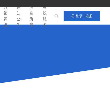
政
通
智
在
策
知
造
线
登录 | 注册
罗
公
资
服
盘
告
讯
务
。